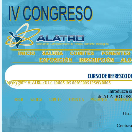
CURSO DE REFRESCO D
CopyRyght© ALATRO 2012. Todos los derechos reservados
Introduzca s
de ALATRO.ORG si 
INICIO
SALUDA
COMITÉS
PONENTES
PROGRAMA
INFORMACIÓ
Usua
Contras