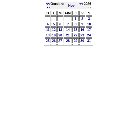
<<
Octubre
<<
2026
Hoy
>>
>>
D
L
M
MM
J
V
S
1
2
3
4
5
6
7
8
9
10
11
12
13
14
15
16
17
18
19
20
21
22
23
24
25
26
27
28
29
30
31